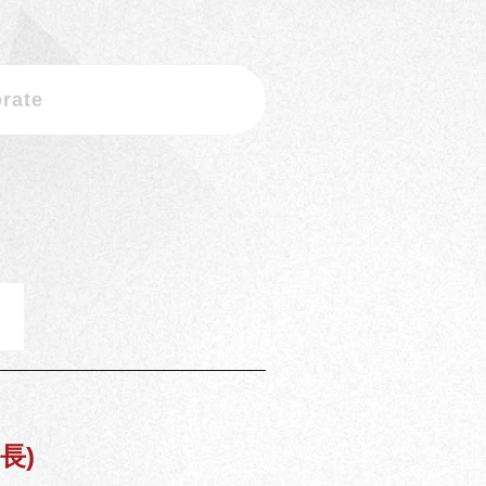
rate
。
部長)