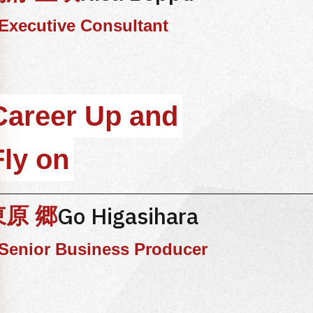
Executive Consultant
Career Up and
Fly on
Go Higasihara
東原 郷
Senior Business Producer