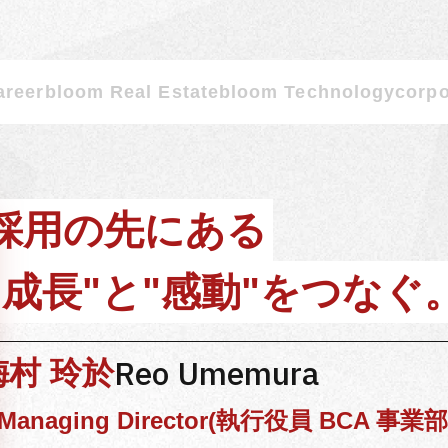
areer
bloom Real Estate
bloom Technology
corpo
採用の先にある
"成長"と"感動"をつなぐ
Reo Umemura
梅村 玲於
Managing Director(執行役員 BCA 事業