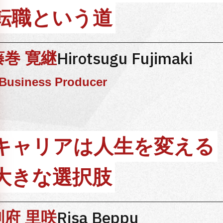
転職という道
Hirotsugu Fujimaki
藤巻 寛継
Business Producer
キャリアは人生を変える
大きな選択肢
Risa Beppu
別府 里咲