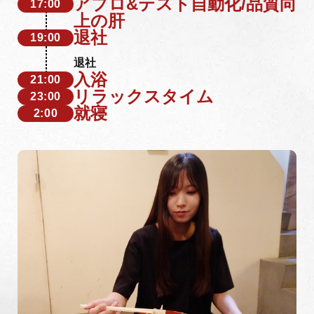
アプロ&テスト自動化/品質向
17:00
上の肝
退社
19:00
退社
入浴
21:00
リラックスタイム
23:00
就寝
2:00