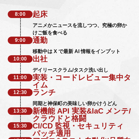
起床
8:00
アニメかニュースを流しつつ、究極の卵か
けご飯を食べる
通勤
9:00
移動中は X で最新 AI 情報をインプット
出社
10:00
デイリースクラム/タスク洗い出し
実装・コードレビュー集中タ
11:00
イム
ランチ
12:30
同期と神保町の美味しい卵かけうどん
新機能 API 実装&IaC メンテ/
13:30
クラウドと格闘
CI/CD 監視・セキュリティ
15:30
パッチ適用