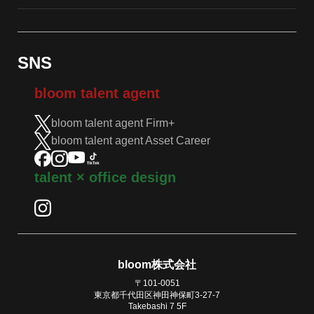
SNS
bloom talent agent
bloom talent agent Firm+
bloom talent agent Asset Career
talent × office design
bloom株式会社
〒101-0051
東京都千代田区神田神保町3-27-7
Takebashi 7 5F