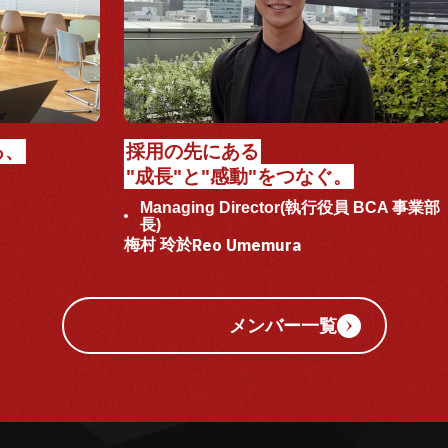
採用の先にある
"成長"と"感動"をつなぐ。
Managing Director(執行役員 BCA 事業部
長)
Reo Umemura
梅村 玲於
メンバー一覧