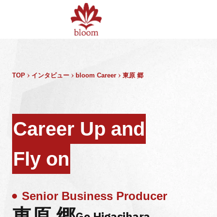
TOP
インタビュー
bloom Career
東原 郷
Career Up and
Fly on
Senior Business Producer
東原 郷
Go Higasihara