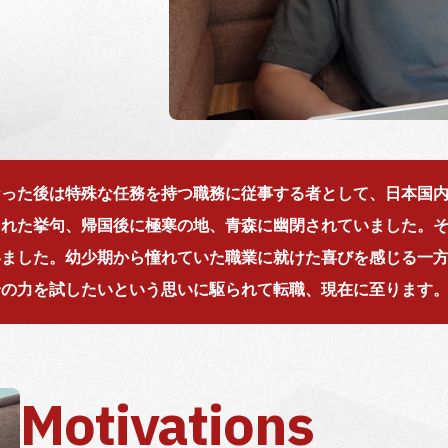
なった後は特殊な任務を持つ職務に従事する者として、日本国
された挙句、帰国後に極寒の地、青森に幽閉されていました。
いました。幼少期から憧れていた職業に就けた喜びを感じる一
身の力を試したいという思いに駆られて転職、現在に至ります
Motivations