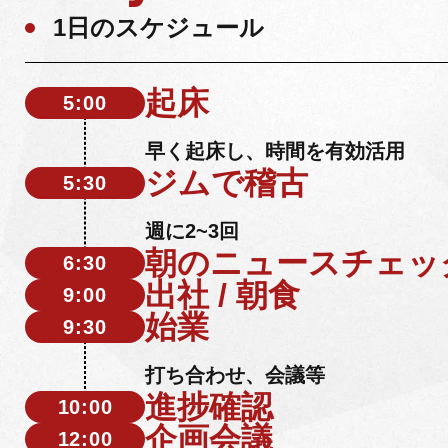
1日のスケジュール
起床
5:00
早く起床し、時間を有効活用
ジムで稽古
5:30
週に2~3回
朝のニュースチェッ
6:30
出社 / 朝食
9:00
始業
9:30
打ち合わせ、会議等
進捗確認
10:00
企画会議
12:00