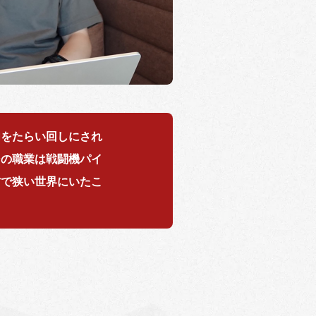
内をたらい回しにされ
その職業は戦闘機パイ
方で狭い世界にいたこ
。