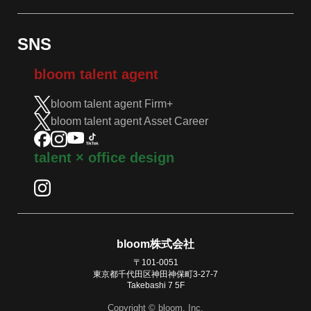
SNS
bloom talent agent
bloom talent agent Firm+
bloom talent agent Asset Career
talent × office design
bloom株式会社
〒101-0051
東京都千代田区神田神保町3-27-7
Takebashi 7 5F
Copyright © bloom, Inc.