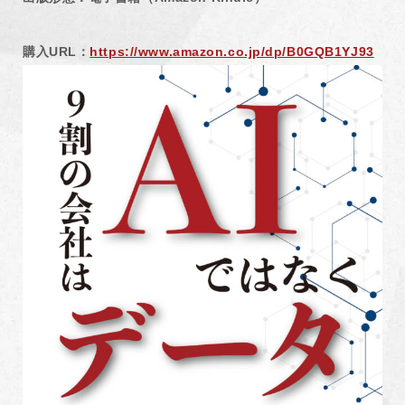
購入URL：
https://www.amazon.co.jp/dp/B0GQB1YJ93