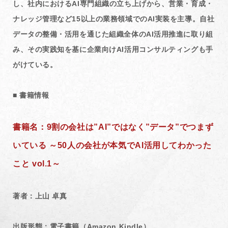
し、社内におけるAI専門組織の立ち上げから、営業・育成・
ナレッジ管理など15以上の業務領域でのAI実装を主導。自社
データの整備・活用を通じた組織全体のAI活用推進に取り組
み、その実践知を基に企業向けAI活用コンサルティングも手
がけている。
■ 書籍情報
書籍名：9割の会社は”AI”ではなく”データ”でつまず
いている ～50人の会社が本気でAI活用してわかった
こと vol.1～
著者：上山 卓真
出版形態：電子書籍（Amazon Kindle）