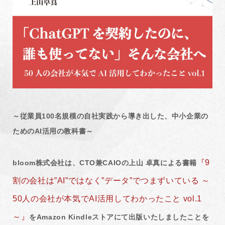
～従業員100名規模の自社実践から導き出した、中小企業の
ためのAI活用の教科書～
『9
bloom株式会社は、CTO兼CAIOの上山 卓真による書籍
割の会社は”AI”ではなく”データ”でつまずいている ～
50人の会社が本気でAI活用してわかったこと vol.1
～』
をAmazon Kindleストアにて出版いたしましたことを