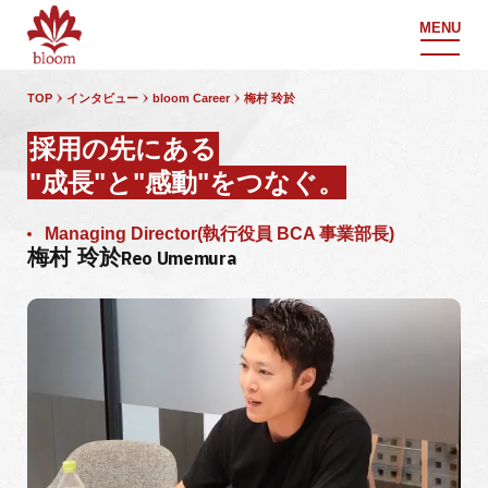
MENU
TOP
インタビュー
bloom Career
梅村 玲於
採用の先にある
"成長"と"感動"をつなぐ。
Managing Director(執行役員 BCA 事業部長)
梅村 玲於
Reo Umemura