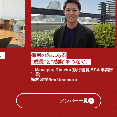
採用の先にある
"成長"と"感動"をつなぐ。
Managing Director(執行役員 BCA 事業部
長)
大
Reo Umemura
梅村 玲於
メンバー一覧