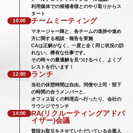
利用媒体での候補者様とのやり取りからス
タート
チームミーティング
10:00
マネージャー陣と、各チームの進捗や進め
方に関する相談・報告を実施
CAは正解がなく、一度と全く同じ状況の訪
れない、稀有な仕事です。
その時々の最適解を見つけるべく、よくブ
レストを行います！
ランチ
12:00
当社の休憩時間は自由。同僚や上司・部下
の時間の合うメンバーと、
オフィス近くの料理店へ行ったり、会社の
ラウンジでランチ
RA(リクルーティングアドバ
14:00
イザー)会議
普段お取引をさせていただいている企業人