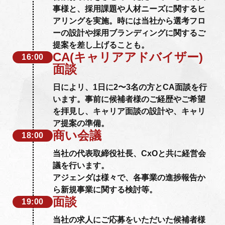
事様と、採用課題や人材ニーズに関するヒ
アリングを実施。時には当社から選考フロ
ーの設計や採用ブランディングに関するご
提案を差し上げることも。
CA(キャリアアドバイザー)
16:00
面談
日によリ、1日に2〜3名の方とCA面談を行
います。事前に候補者様のご経歴やご希望
を拝見し、キャリア面談の設計や、キャリ
ア提案の準備。
商い会議
18:00
当社の代表取締役社長、CxOと共に経営会
議を行います。
アジェンダは様々で、各事業の進捗報告か
ら新規事業に関する検討等。
面談
19:00
当社の求人にご応募をいただいた候補者様